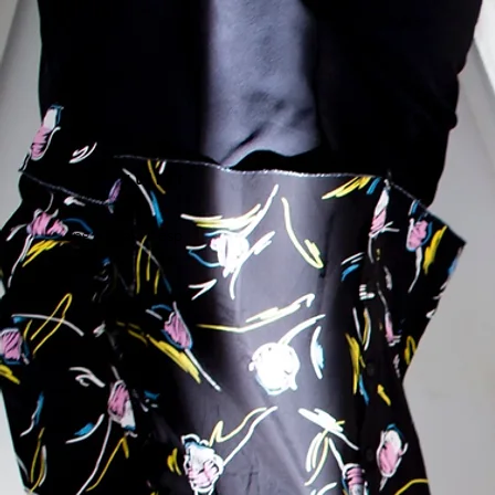
voltar
eng
gal
esp