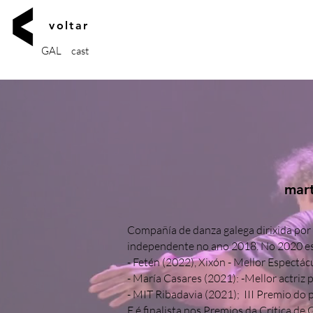
voltar
GAL
cast
mar
Compañía de danza galega dirixida por
independente no ano 2018. No 2020 es
- Fetén (2022), Xixón - Mellor Espectác
- María Casares (2021): -Mellor actriz p
- MIT Ribadavia (2021); III Premio do 
E é finalista nos Premios da Crítica de 