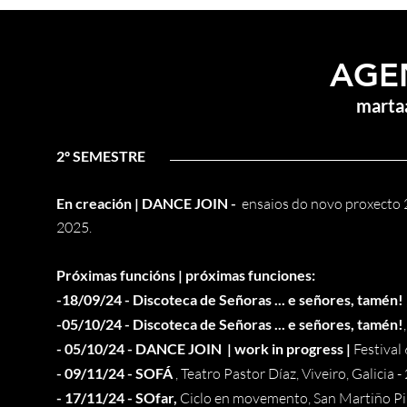
AGE
martaa
Grow Y
2º SEMESTRE
Welcome visitors to your s
En creación | DANCE JOIN -
ensaios do novo proxecto 
Double click to
2025.
Próximas funcións | próximas funciones:
-18/09/24 - Discoteca de Señoras ... e señores, tamén!
-05/10/24 - Discoteca de Señoras ... e señores, tamén!
- 05/10/24 - DANCE JOIN | work in progress |
Festival 
- 09/11/24 - SOFÁ
, Teatro Pastor Díaz, Viveiro, Galicia -
- 17/11/24 - SOfar,
Ciclo en movemento, San Martiño Pi