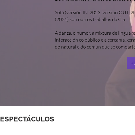
Sofá (versión IN, 2023; versión OUT, 
(2021) son outros traballos da Cía.
A danza, o humor, a mixtura de linguaxe
interacción co público e a cercanía, xe
do natural e do común que se comparte
+b
ESPECTÁCULOS