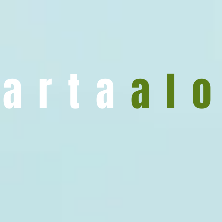
arta
al