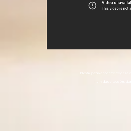
Nesta peza-encóntro xógase a 
Intimidade, acción, da