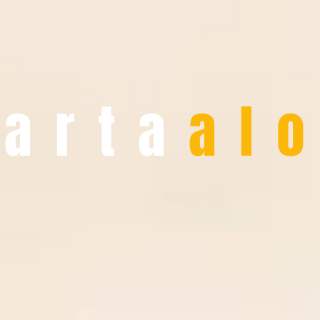
arta
al