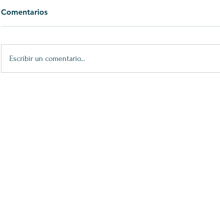
Comentarios
Escribir un comentario...
XXV Premios María Casares:
32 Premio 
Bailar Agora
Espectáculo