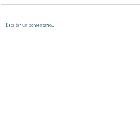
Escribir un comentario...
XXV Premios María Casares:
32 Premio 
Bailar Agora
Espectáculo