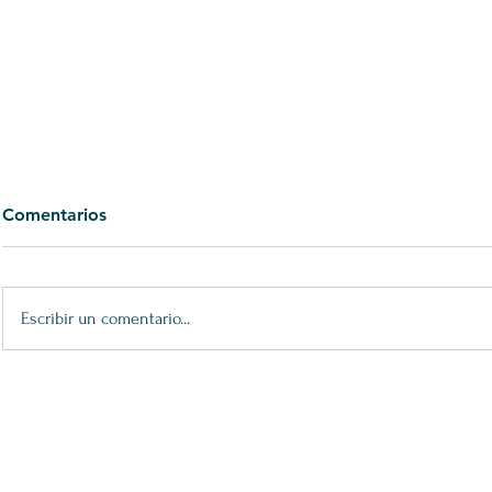
Comentarios
Escribir un comentario...
XXV Premios María Casares:
32 Premio 
Bailar Agora
Espectáculo