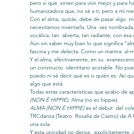
pero sí que  sirven para vivir mejor y para h
humanizadora que, no sé a ti, pero a mí me 
Con el alma, quizás, debe de pasar algo  m
necesitamos inventarla. Una  vez nombrada, 
vocálica, tan  abierta, tan radiante, con esa
Aún sin saber muy bien lo que significa “a
fascina y me delecta. Como un mantra: al-m
Y el alma, efectivamente, en su  evanescen
un constructo  identitario acotable. No pue
puedo ni sé decir qué es o quién es. Así que
algo que está.
Todas estas características que acabo de apu
(NON É HIPPIE)
, Alma (no es hippie).
ALMA (NON É HIPPIE)
 es el debut  del cole
TRCdanza (Teatro  Rosalía de Castro) de A C
una sola.
Y esta unicidad no deriva,  explícitamente, 