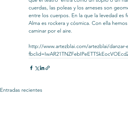
que el teatro  entra como un soplo o un hál
cuerdas, las poleas y los arneses son geom
entre los cuerpos. En la que la levedad es f
Alma es rockera y cósmica. Con ella hemo
caminar por el aire.
http://www.artezblai.com/artezblai/danzar-el
fbclid=IwAR21TNZFebIPeETTSkEocVOEcd
Entradas recientes