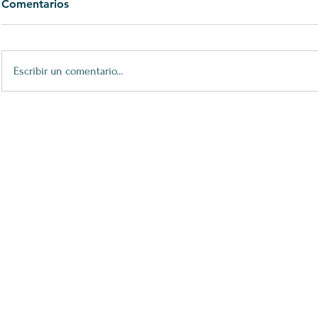
Comentarios
Escribir un comentario...
XXV Premios María Casares:
32 Premio 
Bailar Agora
Espectáculo