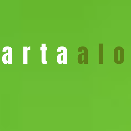
arta
al