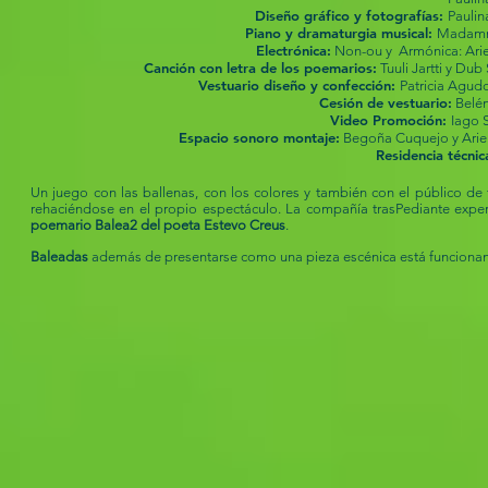
Diseño gráfico y fotografías:
Paulin
Piano y dramaturgia musical:
Madamm
Electrónica:
Non-ou y Armónica: Arie
Canción con letra de los poemarios:
Tuuli Jartti y Dub 
Vestuario diseño y confección:
Patricia Agu
Cesión de vestuario:
Belén
Video Promoción:
Iago 
Espacio sonoro montaje:
Begoña Cuquejo y Arie
Residencia técnic
Un juego con las ballenas, con los colores y también con el público de 
rehaciéndose en el propio espectáculo. La compañía trasPediante experi
poemario Balea2 del poeta Estevo Creus
.
Baleadas
además de presentarse como una pieza escénica está funciona