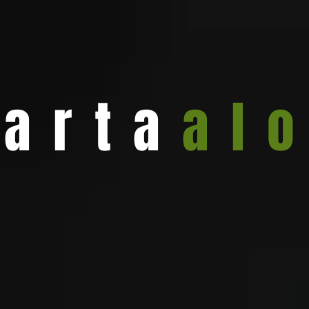
arta
al