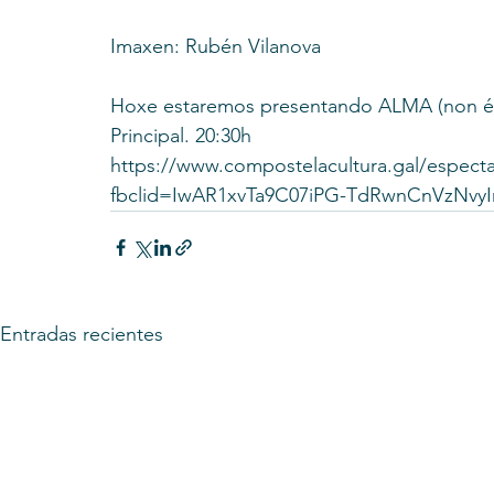
Imaxen: Rubén Vilanova
Hoxe estaremos presentando ALMA (non é h
Principal. 20:30h
https://www.compostelacultura.gal/espec
fbclid=IwAR1xvTa9C07iPG-TdRwnCnVzNv
Entradas recientes