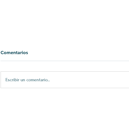
Comentarios
Escribir un comentario...
XXV Premios María Casares:
32 Premio 
Bailar Agora
Espectáculo