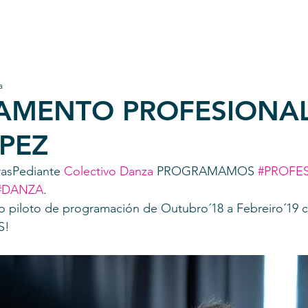
a
AMENTO PROFESIONA
PEZ
trasPediante
 Colectivo Danza
 PROGRAMAMOS 
#PROFE
#DANZA
. 
 piloto de programación de Outubro´18 a Febreiro´19 c
S!